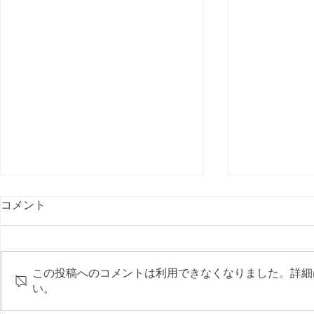
石川テレビ「アンナとみかん
コメント
の金沢・加賀 ゴールデンなか
よし旅」出演します☆
石川テレビ 2024年1月14日（日）
午後1時放送 アンナとみかんの金
この投稿へのコメントは利用できなくなりました。詳細
沢・加賀 ゴールデンなかよし旅
い。
土屋アンナさんとものまね芸人・
みかんさんが、旬のグルメと 伝
土用の丑の日